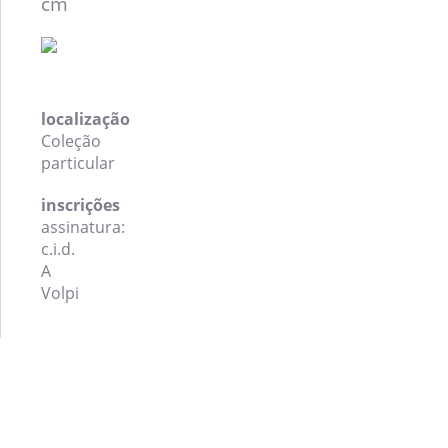
cm
Login
localização
Coleção
particular
inscrições
assinatura:
c.i.d.
A
Volpi