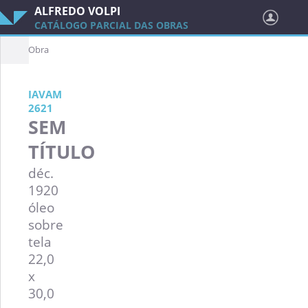
ALFREDO VOLPI
CATÁLOGO PARCIAL DAS OBRAS
Obra
IAVAM
2621
SEM
TÍTULO
déc.
1920
óleo
sobre
tela
22,0
x
30,0