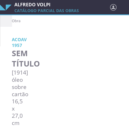
ALFREDO VOLPI
CATÁLOGO PARCIAL DAS OBRAS
Obra
ACOAV
1957
SEM
TÍTULO
[1914]
óleo
sobre
cartão
16,5
x
27,0
cm