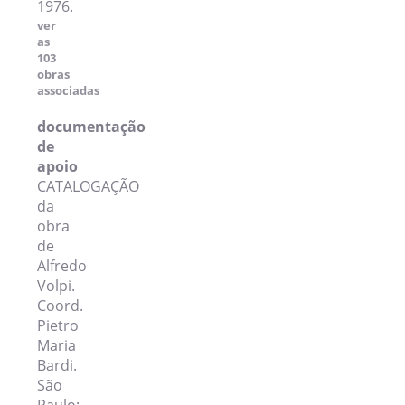
1976.
ver
as
103
obras
associadas
documentação
de
apoio
CATALOGAÇÃO
da
obra
de
Alfredo
Volpi.
Coord.
Pietro
Maria
Bardi.
São