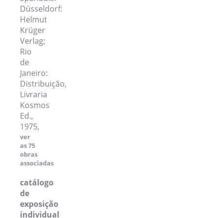
Düsseldorf:
Helmut
Krüger
Verlag;
Rio
de
Janeiro:
Distribuição,
Livraria
Kosmos
Ed.,
1975,
ver
as 75
obras
associadas
catálogo
de
exposição
individual