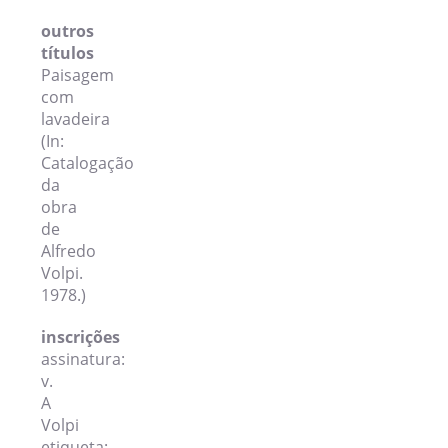
outros
títulos
Paisagem
com
lavadeira
(In:
Catalogação
da
obra
de
Alfredo
Volpi.
1978.)
inscrições
assinatura:
v.
A
Volpi
etiqueta: