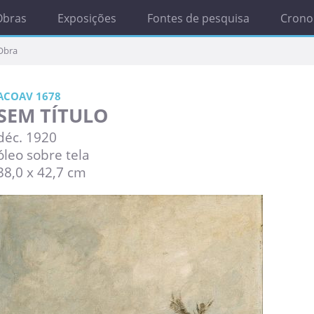
Obras
Exposições
Fontes de pesquisa
Crono
Obra
ACOAV 1678
SEM TÍTULO
déc. 1920
óleo sobre tela
38,0 x 42,7 cm