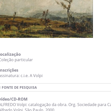
localização
Coleção particular
inscrições
assinatura: c.i.e. A Volpi
1 FONTE DE PESQUISA
vídeo/CD-ROM
ALFREDO Volpi: catalogação da obra. Org. Sociedade para C
Alfredo Volpi. São Paulo, 2000,