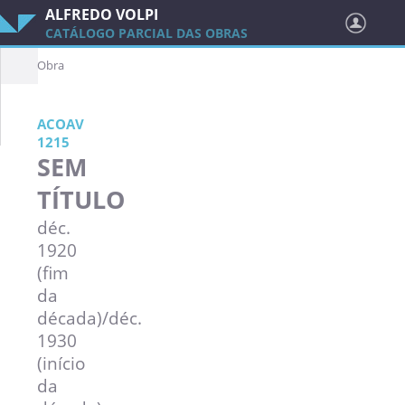
ALFREDO VOLPI
CATÁLOGO PARCIAL DAS OBRAS
Obra
ACOAV
1215
SEM
TÍTULO
déc.
1920
(fim
da
década)/déc.
1930
(início
da