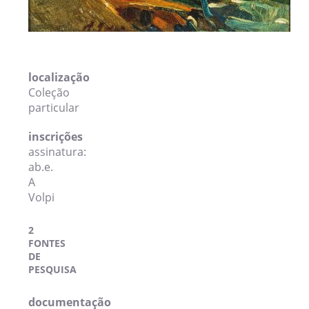
localização
Coleção
particular
inscrições
assinatura:
ab.e.
A
Volpi
2
FONTES
DE
PESQUISA
documentação