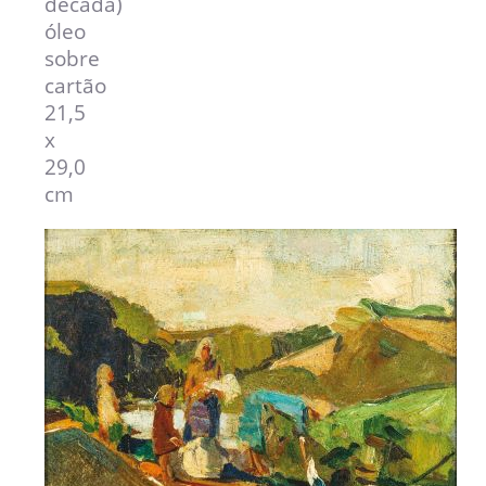
década)
óleo
sobre
Login
cartão
21,5
x
29,0
cm