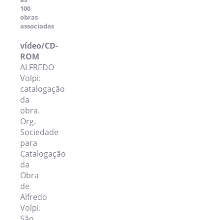
100
obras
associadas
vídeo/CD-
ROM
ALFREDO
Volpi:
catalogação
da
obra.
Org.
Sociedade
para
Catalogação
da
Obra
de
Alfredo
Volpi.
São