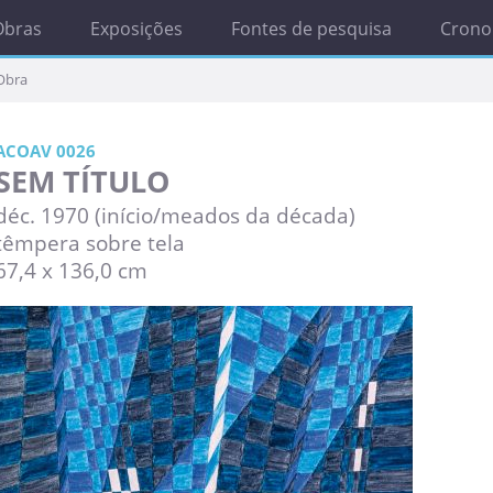
Obras
Exposições
Fontes de pesquisa
Crono
Obra
ACOAV 0026
SEM TÍTULO
déc. 1970 (início/meados da década)
têmpera sobre tela
67,4 x 136,0 cm