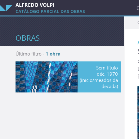
ALFREDO VOLPI
CATÁLOGO PARCIAL DAS OBRAS
OBRAS
Último filtro -
1 obra
Sem título
déc. 1970
(início/meados da
década)