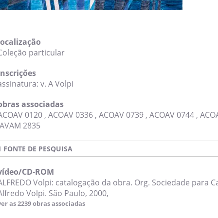
localização
Coleção particular
inscrições
assinatura: v. A Volpi
obras associadas
ACOAV 0120
,
ACOAV 0336
,
ACOAV 0739
,
ACOAV 0744
,
ACO
IAVAM 2835
1 FONTE DE PESQUISA
vídeo/CD-ROM
ALFREDO Volpi: catalogação da obra. Org. Sociedade para C
Alfredo Volpi. São Paulo, 2000,
ver as 2239 obras associadas