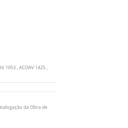
Login
AV 1053
,
ACOAV 1425
,
atalogação da Obra de