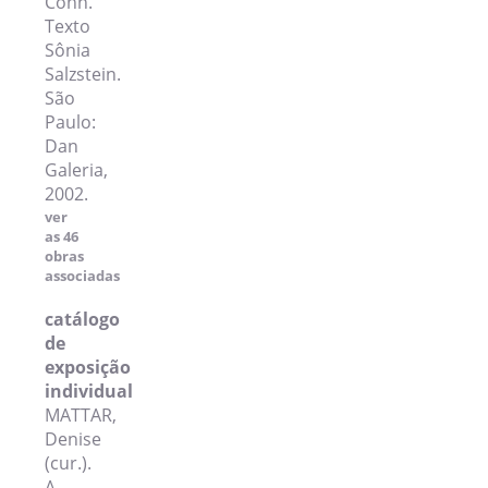
Cohn.
Texto
Sônia
Salzstein.
São
Paulo:
Dan
Galeria,
2002.
ver
as 46
obras
associadas
catálogo
de
exposição
individual
MATTAR,
Denise
(cur.).
A.