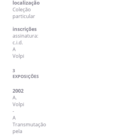
localização
Coleção
particular
inscrições
assinatura:
c.i.d.
A
Volpi
3
EXPOSIÇÕES
2002
A.
Volpi
-
A
Transmutação
pela