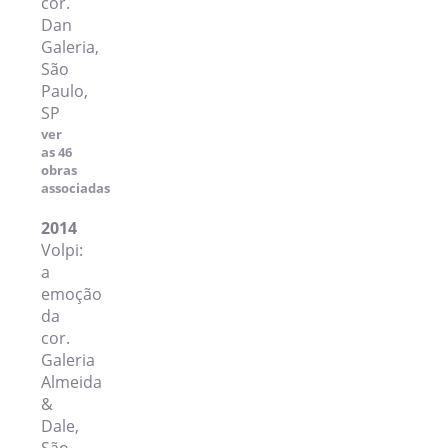
cor.
Dan
Galeria,
São
Paulo,
SP
ver
as 46
obras
associadas
2014
Volpi:
a
emoção
da
cor.
Galeria
Almeida
&
Dale,