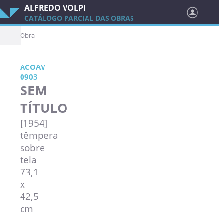
ALFREDO VOLPI
CATÁLOGO PARCIAL DAS OBRAS
Obra
ACOAV
0903
SEM
TÍTULO
[1954]
têmpera
sobre
tela
73,1
x
42,5
cm