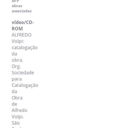
as 9
obras
associadas
vídeo/CD-
ROM
ALFREDO
Volpi:
catalogação
da
obra.
Org.
Sociedade
para
Catalogação
da
Obra
de
Alfredo
Volpi.
São