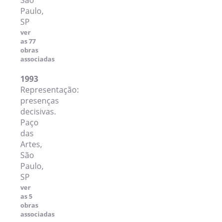
São
Paulo,
SP
ver
as 77
obras
associadas
1993
Representação:
presenças
decisivas.
Paço
das
Artes,
São
Paulo,
SP
ver
as 5
obras
associadas