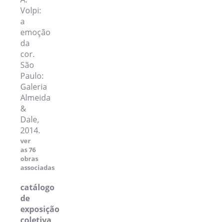
Volpi:
a
emoção
da
cor.
São
Paulo:
Galeria
Almeida
&
Dale,
2014.
ver
as 76
obras
associadas
catálogo
de
exposição
coletiva