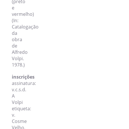
(preto
e
vermelho)
(In:
Catalogação
da
obra
de
Alfredo
Volpi.
1978.)
inscrições
assinatura:
v.c.s.d.
A
Volpi
etiqueta:
v.
Cosme
Velho,