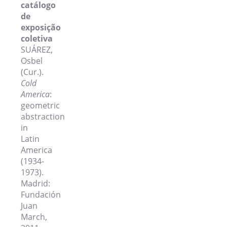
catálogo
de
exposição
coletiva
SUÁREZ,
Osbel
(Cur.).
Cold
America
:
geometric
abstraction
in
Latin
America
(1934-
1973).
Madrid:
Fundación
Juan
March,