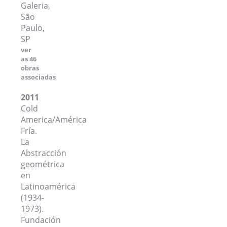
Galeria,
São
Paulo,
SP
ver
as 46
obras
associadas
2011
Cold
America/América
Fría.
La
Abstracción
geométrica
en
Latinoamérica
(1934-
1973).
Fundación