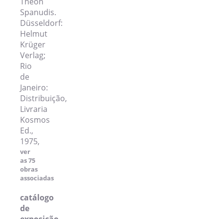
Theon
Spanudis.
Düsseldorf:
Helmut
Krüger
Verlag;
Rio
de
Janeiro:
Distribuição,
Livraria
Kosmos
Ed.,
1975,
ver
as 75
obras
associadas
catálogo
de