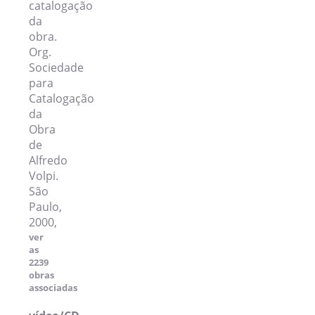
catalogação
da
obra.
Org.
Sociedade
para
Catalogação
da
Obra
de
Alfredo
Volpi.
São
Paulo,
2000,
ver
as
2239
obras
associadas