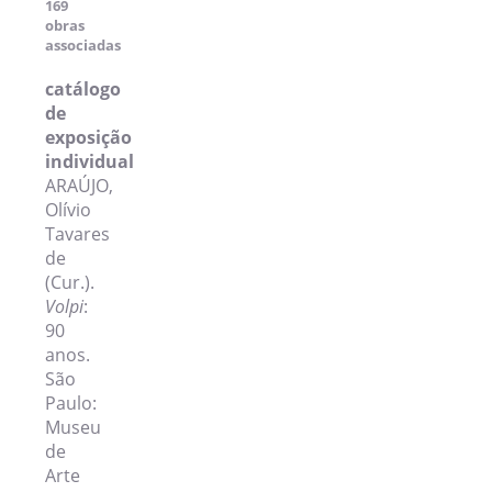
169
obras
associadas
catálogo
de
exposição
individual
ARAÚJO,
Olívio
Tavares
de
(Cur.).
Volpi
:
90
anos.
São
Paulo:
Museu
de
Arte