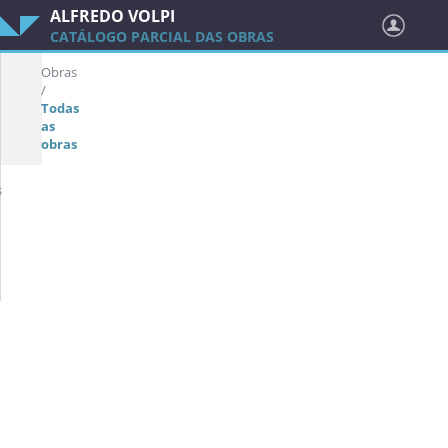
ALFREDO VOLPI
CATÁLOGO PARCIAL DAS OBRAS
Obras
/
Todas
as
obras
s
IAVAM 2540
La Bionda
déc. 1920