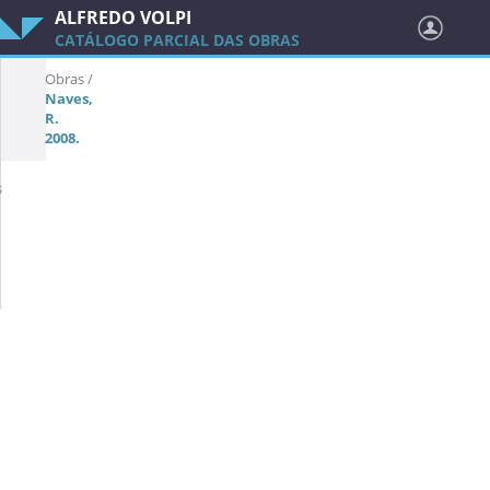
ALFREDO VOLPI
CATÁLOGO PARCIAL DAS OBRAS
Obras /
Naves,
R.
2008.
s
ACOAV 0327
Sem título